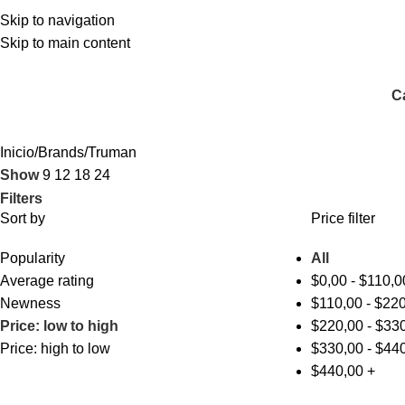
Skip to navigation
Skip to main content
C
Inicio
Brands
Truman
Show
9
12
18
24
Filters
Sort by
Price filter
Popularity
All
Average rating
$
0,00
-
$
110,0
Newness
$
110,00
-
$
220
Price: low to high
$
220,00
-
$
330
Price: high to low
$
330,00
-
$
440
$
440,00
+