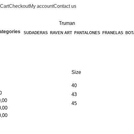
Cart
Checkout
My account
Contact us
Truman
ategories
SUDADERAS
RAVEN ART
PANTALONES
FRANELAS
BOT
Size
40
0
43
,00
45
,00
,00