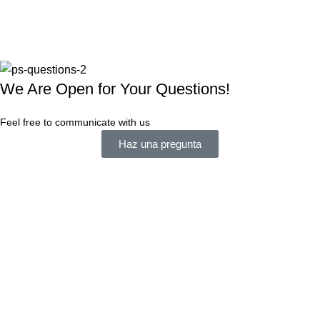
We Are Open for Your Questions!
Feel free to communicate with us
Haz una pregunta
Social links:
FACEBOOK
X (TWITTER)
INSTAGRAM
YOUTUBE
Based on
Raven Art
theme 2026
Sales Express