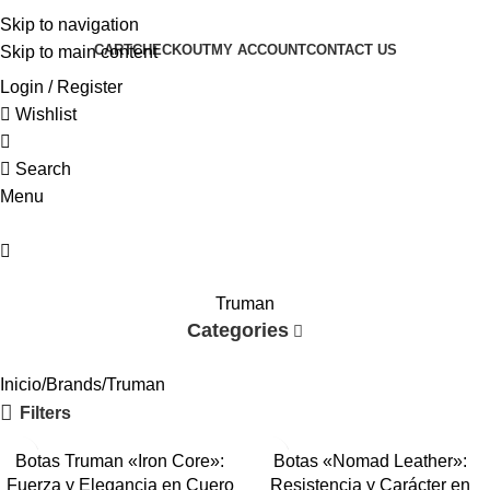
0
Skip to navigation
CART
CHECKOUT
MY ACCOUNT
CONTACT US
Skip to main content
Login / Register
Wishlist
0
Search
Menu
0
Truman
Categories
Inicio
Brands
Truman
Filters
Botas Truman «Iron Core»:
Botas «Nomad Leather»:
Fuerza y Elegancia en Cuero
Resistencia y Carácter en