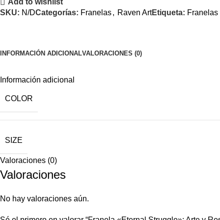
Add to wishlist
SKU:
N/D
Categorías:
Franelas
,
Raven Art
Etiqueta:
Franelas
INFORMACIÓN ADICIONAL
VALORACIONES (0)
Información adicional
COLOR
SIZE
Valoraciones (0)
Valoraciones
No hay valoraciones aún.
Sé el primero en valorar “Franela «Eternal Struggle»: Arte y R