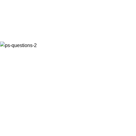
We Are Open for Your Questions!
Feel free to communicate with us
Social links: