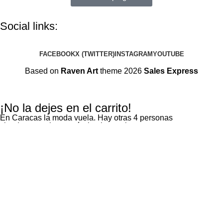
Social links:
FACEBOOK
X (TWITTER)
INSTAGRAM
YOUTUBE
Based on
Raven Art
theme 2026
Sales Express
¡No la dejes en el carrito!
En Caracas la moda vuela. Hay otras 4 personas
viendo este mismo artículo ahora mismo.
Haz clic aquí
¡Envíos GRATIS a nivel nacional por MRW y Zoom!
Utilizamos cookies para mejorar su experiencia en nuestro sitio
web. Al navegar por este sitio web, acepta nuestro uso de